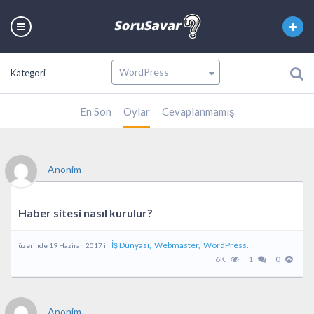
Kategori
En Son
Oylar
Cevaplanmamış
Anonim
Haber sitesi nasıl kurulur?
İş Dünyası,
Webmaster,
WordPress.
üzerinde 19 Haziran 2017 in
6K
1
0
Anonim