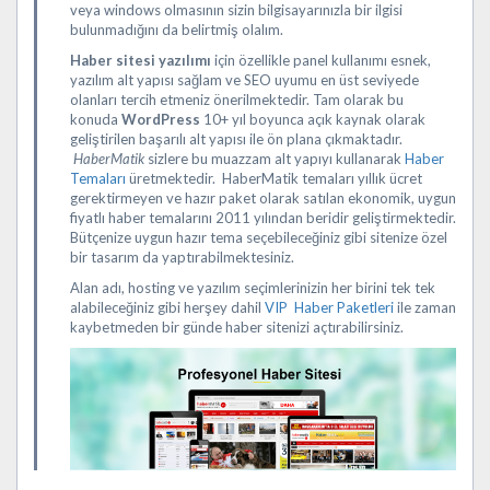
veya windows olmasının sizin bilgisayarınızla bir ilgisi
bulunmadığını da belirtmiş olalım.
Haber sitesi yazılımı
için özellikle panel kullanımı esnek,
yazılım alt yapısı sağlam ve SEO uyumu en üst seviyede
olanları tercih etmeniz önerilmektedir. Tam olarak bu
konuda
WordPress
10+ yıl boyunca açık kaynak olarak
geliştirilen başarılı alt yapısı ile ön plana çıkmaktadır.
HaberMatik
sizlere bu muazzam alt yapıyı kullanarak
Haber
Temaları
üretmektedir. HaberMatik temaları yıllık ücret
gerektirmeyen ve hazır paket olarak satılan ekonomik, uygun
fiyatlı haber temalarını 2011 yılından beridir geliştirmektedir.
Bütçenize uygun hazır tema seçebileceğiniz gibi sitenize özel
bir tasarım da yaptırabilmektesiniz.
Alan adı, hosting ve yazılım seçimlerinizin her birini tek tek
alabileceğiniz gibi herşey dahil
VIP Haber Paketleri
ile zaman
kaybetmeden bir günde haber sitenizi açtırabilirsiniz.