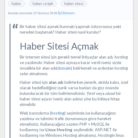
haber
haber scripti
haber sitesi
İş Dünyası
Soruldu üzerinde 15 Temmuz 2018
.
Bir haber sitesi açmak/kurmak/yapmak istiyorsunuz peki
nereden başlamalı? Haber sitesi nasıl kurulur?
Haber Sitesi Açmak
Bir internet sitesi için gerekli temel ihtiyaçlar alan adı, hosting
ve yazılımdır. Haber sitesi açmaya karar verdi iseniz sizde
öncelikle bir alan adı(
domain
) belirlemeli ve ardından hosting
satın almalısınız.
Haber sitesi için
alan adı
belirlerken jenerik, akılda kalıcı, özel
olarak hedeflediğiniz içerik varsa bunları da göz önünde
bulundurarak bir isim belirlemelisiniz.
Yerel
veya
ulusal
bir
haber sitesi açıyor iseniz alan adınız yine bu kitleye hitap
etmelidir.
Web barındırma (
hosting
) seçiminde ise kullanacağınız
yazılıma ve tahmini trafik durumunuza göre hareket
etmelisiniz. Kullanacağınız yazılım PHP + MySQL ile
kodlanmış ise
Linux Hosting
seçilmelidir. ASP/.NET ile
kodlanmış ise Windows Hosting almalısınız. Hostingin linux