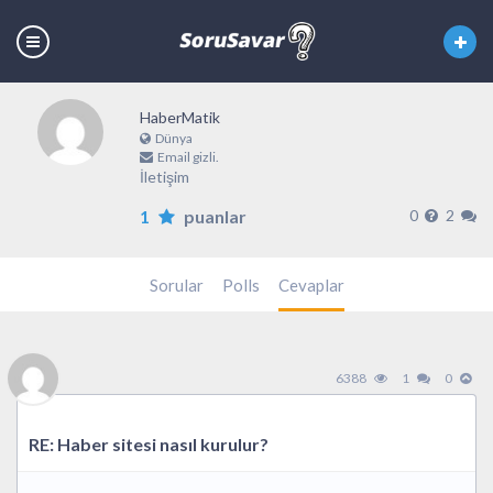
HaberMatik
Dünya
Email gizli.
İletişim
1
puanlar
0
2
Sorular
Polls
Cevaplar
6388
1
0
RE: Haber sitesi nasıl kurulur?