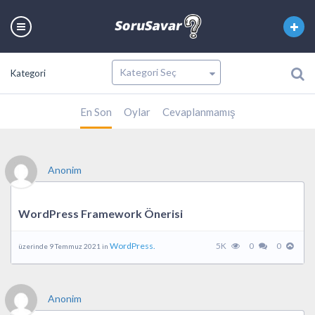
Kategori
En Son
Oylar
Cevaplanmamış
Anonim
WordPress Framework Önerisi
WordPress.
5K
0
0
üzerinde 9 Temmuz 2021 in
Anonim